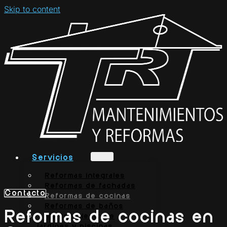
Skip to content
Servicios
Reformas integrales
Reformas de fachadas
Contacto
Reformas de cocinas
Reformas de baños
Reformas de cocinas en
Mantenimiento de
jardines y piscinas