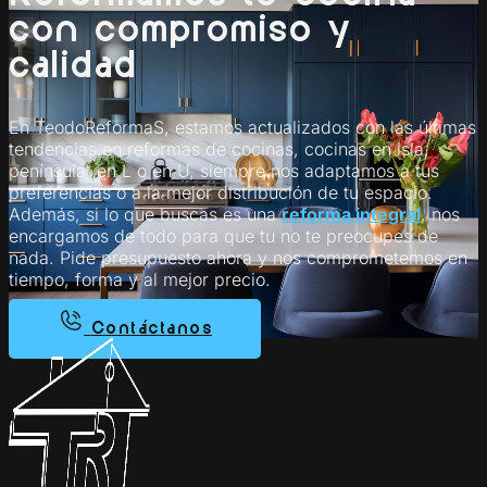
con compromiso y
calidad
En TeodoReformaS, estamos actualizados con las últimas
tendencias en reformas de cocinas, cocinas en isla,
península, en L o en U, siempre nos adaptamos a tus
preferencias o a la mejor distribución de tu espacio.
Además, si lo que buscas es una
reforma integral
, nos
encargamos de todo para que tu no te preocupes de
nada. Pide presupuesto ahora y nos comprometemos en
tiempo, forma y al mejor precio.
Contáctanos